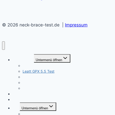
© 2026 neck-brace-test.de |
Impressum
Neck Braces
Untermenü öffnen
Ortema ONB Neck Brace Test
Leatt GPX 5.5 Test
Alpinestars BNS Bionic Test
Atlas Air Brace Test 2023
Moveo Concept Test 2023
Neck Brace Größentabelle
Marken
Blog
Untermenü öffnen
Neck Brace Know How