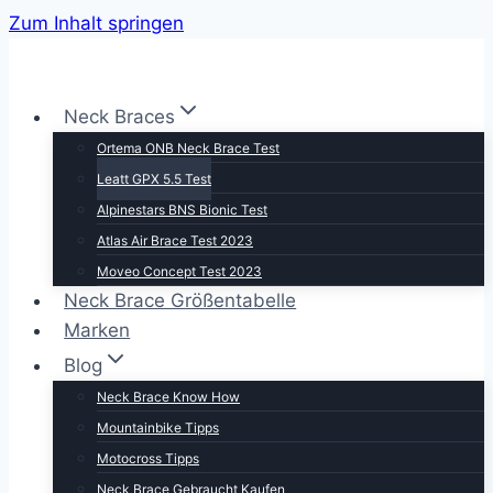
Zum Inhalt springen
Neck Braces
Ortema ONB Neck Brace Test
Leatt GPX 5.5 Test
Alpinestars BNS Bionic Test
Atlas Air Brace Test 2023
Moveo Concept Test 2023
Neck Brace Größentabelle
Marken
Blog
Neck Brace Know How
Mountainbike Tipps
Motocross Tipps
Neck Brace Gebraucht Kaufen