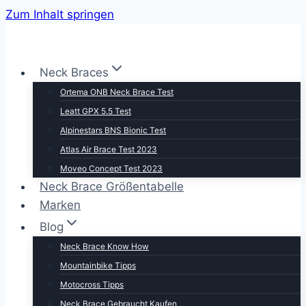
Zum Inhalt springen
Neck Braces
Ortema ONB Neck Brace Test
Leatt GPX 5.5 Test
Alpinestars BNS Bionic Test
Atlas Air Brace Test 2023
Moveo Concept Test 2023
Neck Brace Größentabelle
Marken
Blog
Neck Brace Know How
Mountainbike Tipps
Motocross Tipps
Neck Brace Gebraucht Kaufen