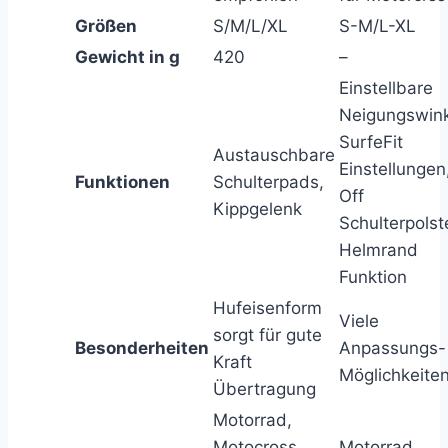
Größen
S/M/L/XL
S-M/L-XL
Gewicht in g
420
–
Einstellbare
Neigungswink
SurfeFit
Austauschbare
Einstellunge
Funktionen
Schulterpads,
Off
Kippgelenk
Schulterpolst
Helmrand
Funktion
Hufeisenform
Viele
sorgt für gute
Besonderheiten
Anpassungs-
Kraft
Möglichkeite
Übertragung
Motorrad,
Motocross,
Motorrad,