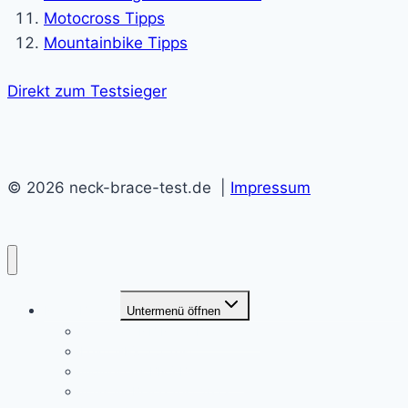
Motocross Tipps
Mountainbike Tipps
Direkt zum Testsieger
© 2026 neck-brace-test.de |
Impressum
Neck Braces
Untermenü öffnen
Ortema ONB Neck Brace Test
Leatt GPX 5.5 Test
Alpinestars BNS Bionic Test
Atlas Air Brace Test 2023